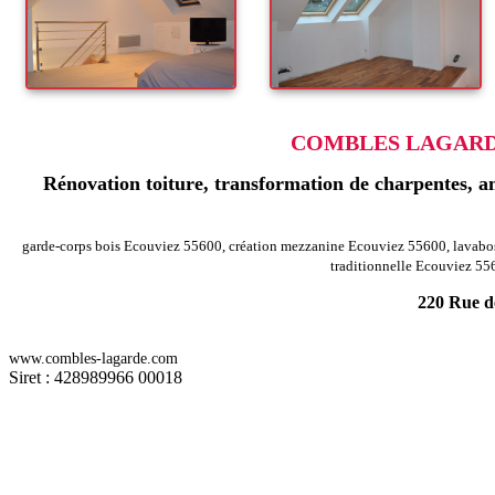
COMBLES LAGARDE
Rénovation toiture, transformation de charpentes, am
garde-corps bois Ecouviez 55600, création mezzanine Ecouviez 55600, lavabo
traditionnelle Ecouviez 55
220 Rue de
-
Rénovation agencement combles charpentes sorbey 55230
Rénovation
www.combles-lagarde.com
-
Rénovation agencement combles charpentes menaucourt 55500
Rénova
Siret : 428989966 00018
-
Rénovation agencement combles charpentes hevilliers 55290
Rénovat
Rénovation agencement combles charpentes dainville bertheleville 55
-
Rénovation agencement combles charpentes beausite 55250
Rénovatio
Rénovation agencement combles charpentes saint aubin sur aire 55500
Rénovation agencement combles charpentes moulins saint hubert 5570
-
Rénovation agencement combles charpentes saint pierrevillers 55230