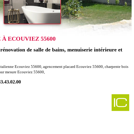
À ECOUVIEZ 55600
énovation de salle de bains, menuiserie intérieure et
italienne Ecouviez 55600, agencement placard Ecouviez 55600, charpente bois
 sur mesure Ecouviez 55600,
83.43.02.00
-
harpentes bonzee 55160
-
ement combles charpentes jouy en argonne 55120
-
mbles charpentes delut 55150
-
cement combles charpentes champneuville 55100
-
 charpentes sepvigny 55140
-
cement combles charpentes olizy sur chiers 55700
-
encement combles charpentes halles sous les cotes
-
cement combles charpentes sommelonne 55170