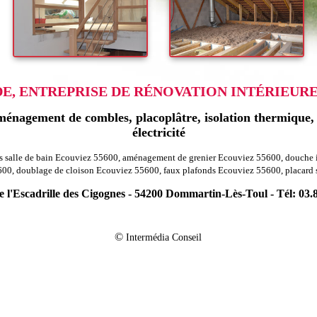
, ENTREPRISE DE RÉNOVATION INTÉRIEURE 
énagement de combles, placoplâtre, isolation thermique, r
électricité
s salle de bain Ecouviez 55600, aménagement de grenier Ecouviez 55600, douche 
600, doublage de cloison Ecouviez 55600, faux plafonds Ecouviez 55600, placard
 l'Escadrille des Cigognes - 54200 Dommartin-Lès-Toul - Tél: 03.
-
 agencement combles charpentes burey la c
Rénovation agencement combles c
-
tion agencement combles charpentes saint julien sous les c
Rénovation agenc
©
Intermédia Conseil
-
ion agencement combles charpentes velosnes 55600
Rénovation agencement co
-
-
130
Rénovation agencement combles charpentes marre 55100
Rénovation agen
-
n agencement combles charpentes eton 55240
Rénovation agencement combles
-
-
Rénovation agencement combles charpentes thonnelle 55600
Rénovation agen
-
-
0
Rénovation agencement combles charpentes peuvillers 55150
Rénovation ag
-
Rénovation agencement combles charpentes beney en woevre
Rénovation agen