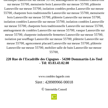
sur meuse 55700, menuiserie bois Laneuville sur meuse 55700, plâtrerie
Laneuville sur meuse 55700, isolation combles perdus Laneuville sur meuse
55700, charpente bois traditionnelle Laneuville sur meuse 55700, menuiserie
bois Laneuville sur meuse 55700, plâtrerie Laneuville sur meuse 55700,
isolation combles Laneuville sur meuse 55700, isolation combles Laneuville
sur meuse 55700, charpente bois traditionnelle Laneuville sur meuse 55700,
aménagement de combles Laneuville sur meuse 55700, vasque Laneuville sur
meuse 55700, charpente industrielle fermettes Laneuville sur meuse 55700,
isolation par soufflage Laneuville sur meuse 55700, plâtrerie Laneuville sur
meuse 55700, agencement placard Laneuville sur meuse 55700, plâtrerie
Laneuville sur meuse 55700, mobilier salle de bain Laneuville sur meuse
55700,
220 Rue de l'Escadrille des Cigognes - 54200 Dommartin-Lès-Toul
- Tél: 03.83.43.02.00
-
Rénovation agencement combles charpentes buxieres sous les c
www.combles-lagarde.com
-
Rénovation agencement combles charpentes maulan 55500
Siret : 428989966 00018
-
Rénovation agencement combles charpentes nant le petit 55500
©
Intermédia Conseil
-
Rénovation agencement combles charpentes murvaux 55110
-
Rénovation agencement combles charpentes brizeaux 55250