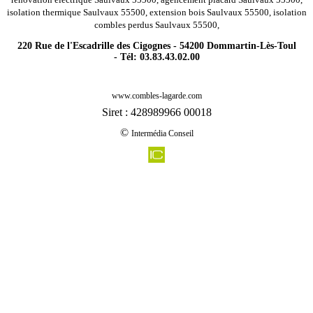
isolation thermique Saulvaux 55500, extension bois Saulvaux 55500, isolation
combles perdus Saulvaux 55500,
220 Rue de l'Escadrille des Cigognes - 54200 Dommartin-Lès-Toul
- Tél: 03.83.43.02.00
-
Rénovation agencement combles charpentes rembercourt sommaisne 55250
www.combles-lagarde.com
-
Rénovation agencement combles charpentes pont sur meuse 55200
Siret : 428989966 00018
-
Rénovation agencement combles charpentes autrecourt sur aire 55120
©
Intermédia Conseil
-
Rénovation agencement combles charpentes baulny 55270
-
Rénovation agencement combles charpentes ville sur cousances 55120
-
Rénovation agencement combles charpentes lanheres 55400
-
Rénovation agencement combles charpentes chauvoncourt 55300
-
Rénovation agencement combles charpentes ippecourt 55220
-
Rénovation agencement combles charpentes spincourt 55230
-
Rénovation agencement combles charpentes couvonges 55800
-
Rénovation agencement combles charpentes pierrefitte sur aire 55260