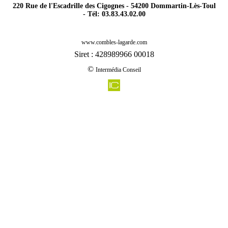
220 Rue de l'Escadrille des Cigognes - 54200 Dommartin-Lès-Toul
- Tél: 03.83.43.02.00
-
Rénovation agencement combles charpentes hannonville suzemont 54800
www.combles-lagarde.com
-
Rénovation agencement combles charpentes ugny 54870
Siret : 428989966 00018
-
Rénovation agencement combles charpentes audun le roman 54560
©
Intermédia Conseil
-
Rénovation agencement combles charpentes royaumeix 54200
-
Rénovation agencement combles charpentes boncourt 54800
-
Rénovation agencement combles charpentes moutiers 54660
-
Rénovation agencement combles charpentes colombey les belles 54170
-
Rénovation agencement combles charpentes waville 54890
-
Rénovation agencement combles charpentes landecourt 54360
-
Rénovation agencement combles charpentes gibeaumeix 54112
-
Rénovation agencement combles charpentes raucourt 54610
-
Rénovation agencement combles charpentes othe 54260
-
Rénovation agencement combles charpentes dommartin les toul 54200