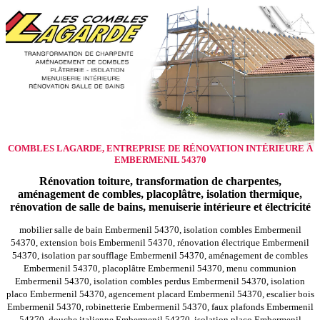
COMBLES LAGARDE, ENTREPRISE DE RÉNOVATION INTÉRIEURE À
EMBERMENIL 54370
Rénovation toiture, transformation de charpentes,
aménagement de combles, placoplâtre, isolation thermique,
rénovation de salle de bains, menuiserie intérieure et électricité
mobilier salle de bain Embermenil 54370, isolation combles Embermenil
54370, extension bois Embermenil 54370, rénovation électrique Embermenil
54370, isolation par soufflage Embermenil 54370, aménagement de combles
Embermenil 54370, placoplâtre Embermenil 54370, menu communion
Embermenil 54370, isolation combles perdus Embermenil 54370, isolation
placo Embermenil 54370, agencement placard Embermenil 54370, escalier bois
Embermenil 54370, robinetterie Embermenil 54370, faux plafonds Embermenil
54370, douche italienne Embermenil 54370, isolation placo Embermenil