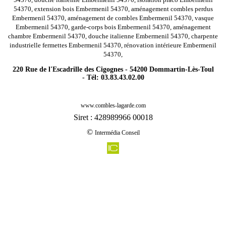
54370, extension bois Embermenil 54370, aménagement combles perdus
Embermenil 54370, aménagement de combles Embermenil 54370, vasque
Embermenil 54370, garde-corps bois Embermenil 54370, aménagement
chambre Embermenil 54370, douche italienne Embermenil 54370, charpente
industrielle fermettes Embermenil 54370, rénovation intérieure Embermenil
54370,
220 Rue de l'Escadrille des Cigognes - 54200 Dommartin-Lès-Toul
- Tél: 03.83.43.02.00
-
Rénovation agencement combles charpentes halloville 54450
www.combles-lagarde.com
-
Rénovation agencement combles charpentes rembercourt sur mad 54470
Siret : 428989966 00018
-
Rénovation agencement combles charpentes anthelupt 54110
©
Intermédia Conseil
-
Rénovation agencement combles charpentes vaxainville 54120
-
Rénovation agencement combles charpentes tomblaine 54510
-
Rénovation agencement combles charpentes colmey 54260
-
Rénovation agencement combles charpentes froville 54290
-
Rénovation agencement combles charpentes minorville 54385
-
Rénovation agencement combles charpentes marainviller 54300