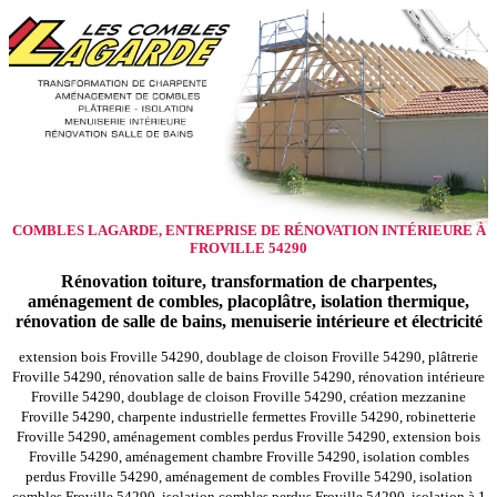
COMBLES LAGARDE, ENTREPRISE DE RÉNOVATION INTÉRIEURE À
FROVILLE 54290
Rénovation toiture, transformation de charpentes,
aménagement de combles, placoplâtre, isolation thermique,
rénovation de salle de bains, menuiserie intérieure et électricité
extension bois Froville 54290, doublage de cloison Froville 54290, plâtrerie
Froville 54290, rénovation salle de bains Froville 54290, rénovation intérieure
Froville 54290, doublage de cloison Froville 54290, création mezzanine
Froville 54290, charpente industrielle fermettes Froville 54290, robinetterie
Froville 54290, aménagement combles perdus Froville 54290, extension bois
Froville 54290, aménagement chambre Froville 54290, isolation combles
perdus Froville 54290, aménagement de combles Froville 54290, isolation
combles Froville 54290, isolation combles perdus Froville 54290, isolation à 1