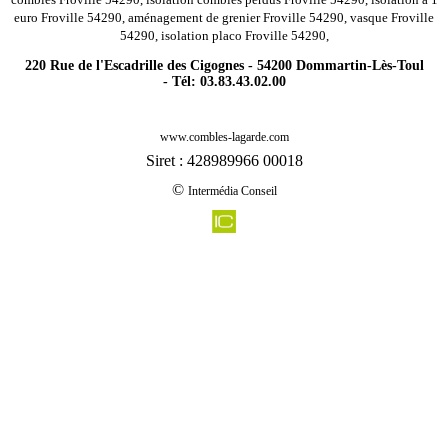
euro Froville 54290, aménagement de grenier Froville 54290, vasque Froville
54290, isolation placo Froville 54290,
220 Rue de l'Escadrille des Cigognes - 54200 Dommartin-Lès-Toul
- Tél: 03.83.43.02.00
-
Rénovation agencement combles charpentes reillon 54450
www.combles-lagarde.com
-
Rénovation agencement combles charpentes jeandelaincourt 54114
Siret : 428989966 00018
-
Rénovation agencement combles charpentes hoeville 54370
©
Intermédia Conseil
-
Rénovation agencement combles charpentes mont sur meurthe 54360
-
Rénovation agencement combles charpentes morville sur seille 54700
-
Rénovation agencement combles charpentes neuves maisons 54230
-
Rénovation agencement combles charpentes sponville 54800
-
Rénovation agencement combles charpentes brin sur seille 54280
-
Rénovation agencement combles charpentes benamenil 54450
-
Rénovation agencement combles charpentes crusnes 54680
-
Rénovation agencement combles charpentes erbeviller sur amezule 54280