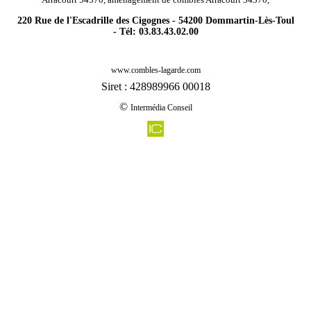
220 Rue de l'Escadrille des Cigognes - 54200 Dommartin-Lès-Toul
- Tél: 03.83.43.02.00
-
Rénovation agencement combles charpentes marthemont 54330
www.combles-lagarde.com
-
Rénovation agencement combles charpentes jeandelize 54800
Siret : 428989966 00018
-
Rénovation agencement combles charpentes villers la chevre 54870
©
Intermédia Conseil
-
Rénovation agencement combles charpentes norroy le sec 54150
-
Rénovation agencement combles charpentes bayonville sur mad 54890
-
Rénovation agencement combles charpentes gezoncourt 54380
-
Rénovation agencement combles charpentes mouacourt 54370
-
Rénovation agencement combles charpentes griscourt 54380
-
Rénovation agencement combles charpentes charency vezin 54260
-
Rénovation agencement combles charpentes rozelieures 54290
-
Rénovation agencement combles charpentes pannes 54470
-
Rénovation agencement combles charpentes sainte genevieve 54700
-
Rénovation agencement combles charpentes pexonne 54540