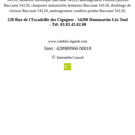
Baccarat 54120, charpente industrielle fermettes Baccarat 54120, doublage de
cloison Baccarat 54120, aménagement combles perdus Baccarat 54120,
220 Rue de l'Escadrille des Cigognes - 54200 Dommartin-Lès-Toul
- Tél: 03.83.43.02.00
-
Rénovation agencement combles charpentes saint max 54130
www.combles-lagarde.com
-
Rénovation agencement combles charpentes villers les nancy 54600
Siret : 428989966 00018
-
Rénovation agencement combles charpentes forcelles sous gugney 54930
©
Intermédia Conseil
-
Rénovation agencement combles charpentes ozerailles 54150
-
Rénovation agencement combles charpentes badonviller 54540
-
Rénovation agencement combles charpentes igney 54450
-
Rénovation agencement combles charpentes lucey 54200
-
Rénovation agencement combles charpentes villers les moivrons 54760
-
Rénovation agencement combles charpentes benamenil 54450
-
Rénovation agencement combles charpentes lanfroicourt 54760
-
Rénovation agencement combles charpentes champenoux 54280