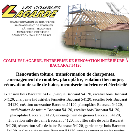
COMBLES LAGARDE, ENTREPRISE DE RÉNOVATION INTÉRIEURE À
BACCARAT 54120
Rénovation toiture, transformation de charpentes,
aménagement de combles, placoplâtre, isolation thermique,
rénovation de salle de bains, menuiserie intérieure et électricité
extension bois Baccarat 54120, vasque Baccarat 54120, escalier bois Baccarat
54120, charpente industrielle fermettes Baccarat 54120, escalier bois Baccarat
54120, création mezzanine Baccarat 54120, placoplâtre Baccarat 54120,
surélévation de toiture Baccarat 54120, escalier bois Baccarat 54120,
placoplâtre Baccarat 54120, aménagement de grenier Baccarat 54120,
rénovation salle de bains Baccarat 54120, mobilier salle de bain Baccarat
54120, rénovation salle de bains Baccarat 54120, garde-corps bois Baccarat
54120, isolation thermique Baccarat 54120, aménagement combles perdus