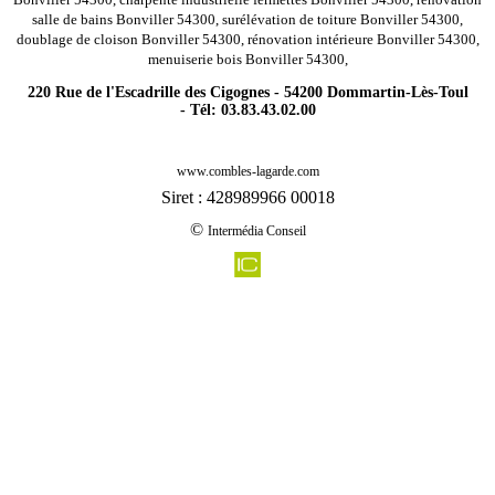
salle de bains Bonviller 54300, surélévation de toiture Bonviller 54300,
doublage de cloison Bonviller 54300, rénovation intérieure Bonviller 54300,
menuiserie bois Bonviller 54300,
220 Rue de l'Escadrille des Cigognes - 54200 Dommartin-Lès-Toul
- Tél: 03.83.43.02.00
-
Rénovation agencement combles charpentes quevilloncourt 54330
www.combles-lagarde.com
-
Rénovation agencement combles charpentes charmois 54360
Siret : 428989966 00018
-
Rénovation agencement combles charpentes magnieres 54129
©
Intermédia Conseil
-
Rénovation agencement combles charpentes vittonville 54700
-
Rénovation agencement combles charpentes gibeaumeix 54112
-
Rénovation agencement combles charpentes mancieulles 54790
-
Rénovation agencement combles charpentes lachapelle 54120
-
Rénovation agencement combles charpentes mandres aux quatre tours 54470
-
Rénovation agencement combles charpentes hamonville 54470
-
Rénovation agencement combles charpentes belleau 54610
-
Rénovation agencement combles charpentes mance 54150