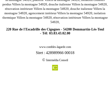
perdus Villers la montagne 54920, douche italienne Villers la montagne 54920,
rénovation intérieure Villers la montagne 54920, douche italienne Villers la
montagne 54920, agencement intérieur Villers la montagne 54920, isolation
thermique Villers la montagne 54920, rénovation intérieure Villers la montagne
54920,
220 Rue de l'Escadrille des Cigognes - 54200 Dommartin-Lès-Toul
- Tél: 03.83.43.02.00
-
Rénovation agencement combles charpentes domptail en l air 54290
www.combles-lagarde.com
-
Rénovation agencement combles charpentes hageville 54470
Siret : 428989966 00018
-
Rénovation agencement combles charpentes flirey 54470
©
Intermédia Conseil
-
Rénovation agencement combles charpentes houdemont 54180
-
Rénovation agencement combles charpentes saint baussant 54470
-
Rénovation agencement combles charpentes clerey sur brenon 54330
-
Rénovation agencement combles charpentes merviller 54120
-
Rénovation agencement combles charpentes repaix 54450
-
Rénovation agencement combles charpentes moivrons 54760
-
Rénovation agencement combles charpentes montigny 54540