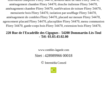
aménagement chambre Flirey 54470, douche italienne Flirey 54470,
aménagement chambre Flirey 54470, surélévation de toiture Flirey 54470,
menuiserie bois Flirey 54470, isolation par soufflage Flirey 54470,
aménagement de combles Flirey 54470, placard sur mesure Flirey 54470,
agencement placard Flirey 54470, placoplâtre Flirey 54470, menu communion
Flirey 54470, garde-corps bois Flirey 54470, extension bois Flirey 54470,
220 Rue de l'Escadrille des Cigognes - 54200 Dommartin-Lès-Toul
- Tél: 03.83.43.02.00
-
Rénovation agencement combles charpentes haudonville 54830
www.combles-lagarde.com
-
Rénovation agencement combles charpentes lamath 54300
Siret : 428989966 00018
-
Rénovation agencement combles charpentes laloeuf 54115
©
Intermédia Conseil
-
Rénovation agencement combles charpentes thorey lyautey 54115
-
Rénovation agencement combles charpentes luneville 54300
-
Rénovation agencement combles charpentes belleau 54610
-
Rénovation agencement combles charpentes cons la grandville 54870
-
Rénovation agencement combles charpentes pulligny 54160
-
Rénovation agencement combles charpentes puxe 54800