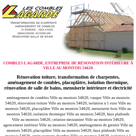
COMBLES LAGARDE, ENTREPRISE DE RÉNOVATION INTÉRIEURE À
VILLE AU MONTOIS 54620
Rénovation toiture, transformation de charpentes,
aménagement de combles, placoplâtre, isolation thermique,
rénovation de salle de bains, menuiserie intérieure et électricité
aménagement de combles Ville au montois 54620, vasque Ville au montois
54620, rénovation toiture Ville au montois 54620, isolation à 1 euro Ville au
montois 54620, placoplâtre Ville au montois 54620, menuiserie bois Ville au
montois 54620, isolation thermique Ville au montois 54620, faux plafonds
Ville au montois 54620, création mezzanine Ville au montois 54620,
agencement intérieur Ville au montois 54620, aménagement de grenier Ville au
montois 54620, placoplâtre Ville au montois 54620, faux plafonds Ville au
montois 54620, aménagement chambre Ville au montois 54620, isolation à 1