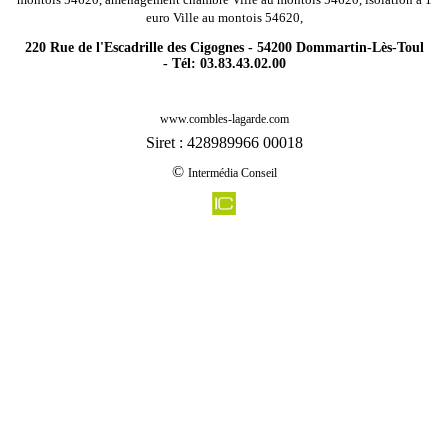
euro Ville au montois 54620,
220 Rue de l'Escadrille des Cigognes - 54200 Dommartin-Lès-Toul
- Tél: 03.83.43.02.00
-
Rénovation agencement combles charpentes pierreville 54160
www.combles-lagarde.com
-
Rénovation agencement combles charpentes beuvillers 54560
Siret : 428989966 00018
-
Rénovation agencement combles charpentes bouillonville 54470
©
Intermédia Conseil
-
Rénovation agencement combles charpentes laxou 54520
-
Rénovation agencement combles charpentes vandeleville 54115
-
Rénovation agencement combles charpentes conflans en jarnisy 54800
-
Rénovation agencement combles charpentes saint firmin 54930
-
Rénovation agencement combles charpentes nancy 54000
-
Rénovation agencement combles charpentes joeuf 54240
-
Rénovation agencement combles charpentes gugney 54930
-
Rénovation agencement combles charpentes mance 54150
-
Rénovation agencement combles charpentes vitrey 54330