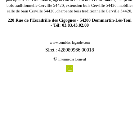
bois traditionnelle Cerville 54420, extension bois Cerville 54420, mobilier
salle de bain Cerville 54420, charpente bois traditionnelle Cerville 54420,
220 Rue de l'Escadrille des Cigognes - 54200 Dommartin-Lès-Toul
- Tél: 03.83.43.02.00
-
Rénovation agencement combles charpentes mont sur meurthe 54360
www.combles-lagarde.com
-
Rénovation agencement combles charpentes rosieres aux salines 54110
Siret : 428989966 00018
-
Rénovation agencement combles charpentes parux 54480
©
Intermédia Conseil
-
Rénovation agencement combles charpentes fresnois la montagne 54260
-
Rénovation agencement combles charpentes griscourt 54380
-
Rénovation agencement combles charpentes bicqueley 54200
-
Rénovation agencement combles charpentes blenod les pont a mousson 54700
-
Rénovation agencement combles charpentes limey remenauville 54470
-
Rénovation agencement combles charpentes glonville 54122
-
Rénovation agencement combles charpentes charey 54470
-
Rénovation agencement combles charpentes bruville 54800