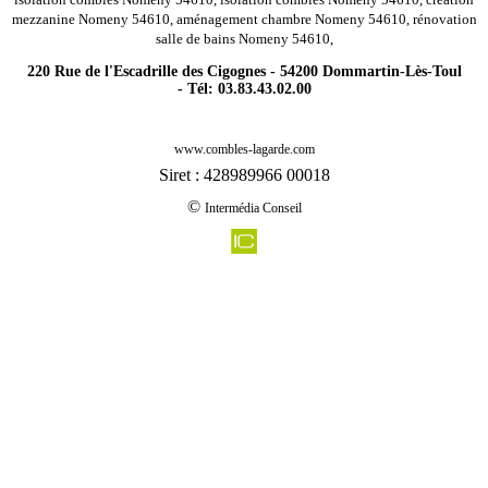
mezzanine Nomeny 54610, aménagement chambre Nomeny 54610, rénovation
salle de bains Nomeny 54610,
220 Rue de l'Escadrille des Cigognes - 54200 Dommartin-Lès-Toul
- Tél: 03.83.43.02.00
-
Rénovation agencement combles charpentes valhey 54370
www.combles-lagarde.com
-
Rénovation agencement combles charpentes gemonville 54115
Siret : 428989966 00018
-
Rénovation agencement combles charpentes cons la grandville 54870
©
Intermédia Conseil
-
Rénovation agencement combles charpentes ansauville 54470
-
Rénovation agencement combles charpentes champigneulles 54250
-
Rénovation agencement combles charpentes bayon 54290
-
Rénovation agencement combles charpentes fleville lixieres 54150
-
Rénovation agencement combles charpentes serres 54370
-
Rénovation agencement combles charpentes haroue 54740
-
Rénovation agencement combles charpentes custines 54670
-
Rénovation agencement combles charpentes vaudigny 54740