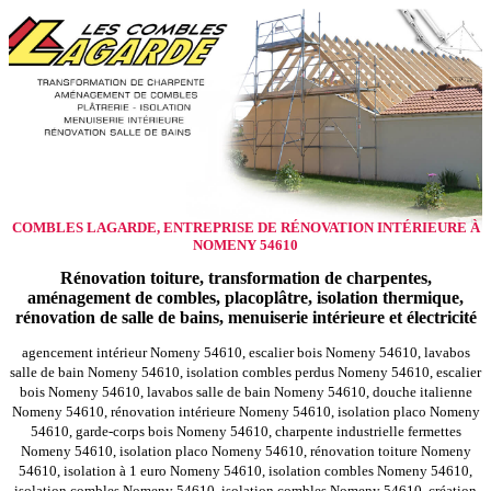
COMBLES LAGARDE, ENTREPRISE DE RÉNOVATION INTÉRIEURE À
NOMENY 54610
Rénovation toiture, transformation de charpentes,
aménagement de combles, placoplâtre, isolation thermique,
rénovation de salle de bains, menuiserie intérieure et électricité
agencement intérieur Nomeny 54610, escalier bois Nomeny 54610, lavabos
salle de bain Nomeny 54610, isolation combles perdus Nomeny 54610, escalier
bois Nomeny 54610, lavabos salle de bain Nomeny 54610, douche italienne
Nomeny 54610, rénovation intérieure Nomeny 54610, isolation placo Nomeny
54610, garde-corps bois Nomeny 54610, charpente industrielle fermettes
Nomeny 54610, isolation placo Nomeny 54610, rénovation toiture Nomeny
54610, isolation à 1 euro Nomeny 54610, isolation combles Nomeny 54610,
isolation combles Nomeny 54610, isolation combles Nomeny 54610, création