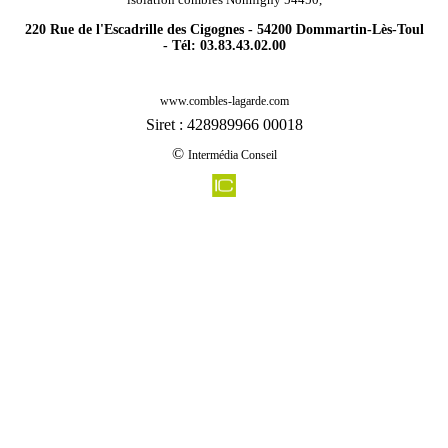
220 Rue de l'Escadrille des Cigognes - 54200 Dommartin-Lès-Toul
- Tél: 03.83.43.02.00
-
Rénovation agencement combles charpentes lachapelle 54120
www.combles-lagarde.com
-
Rénovation agencement combles charpentes neufmaisons 54540
Siret : 428989966 00018
-
Rénovation agencement combles charpentes fresnois la montagne 54260
©
Intermédia Conseil
-
Rénovation agencement combles charpentes thumereville 54800
-
Rénovation agencement combles charpentes rosieres aux salines 54110
-
Rénovation agencement combles charpentes fenneviller 54540
-
Rénovation agencement combles charpentes gye 54113
-
Rénovation agencement combles charpentes audun le roman 54560
-
Rénovation agencement combles charpentes belleau 54610
-
Rénovation agencement combles charpentes lironville 54470
-
Rénovation agencement combles charpentes coincourt 54370
-
Rénovation agencement combles charpentes rembercourt sur mad 54470
-
Rénovation agencement combles charpentes remenoville 54830