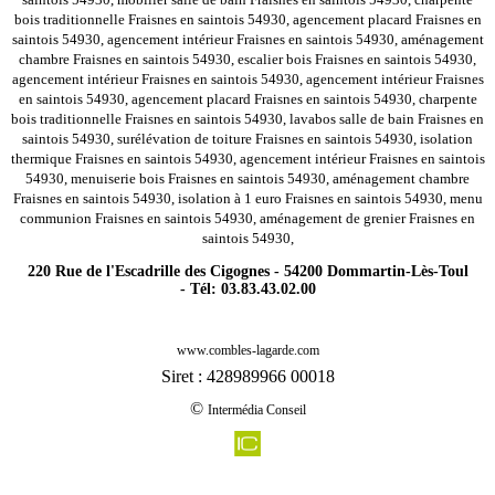
bois traditionnelle Fraisnes en saintois 54930, agencement placard Fraisnes en
saintois 54930, agencement intérieur Fraisnes en saintois 54930, aménagement
chambre Fraisnes en saintois 54930, escalier bois Fraisnes en saintois 54930,
agencement intérieur Fraisnes en saintois 54930, agencement intérieur Fraisnes
en saintois 54930, agencement placard Fraisnes en saintois 54930, charpente
bois traditionnelle Fraisnes en saintois 54930, lavabos salle de bain Fraisnes en
saintois 54930, surélévation de toiture Fraisnes en saintois 54930, isolation
thermique Fraisnes en saintois 54930, agencement intérieur Fraisnes en saintois
54930, menuiserie bois Fraisnes en saintois 54930, aménagement chambre
Fraisnes en saintois 54930, isolation à 1 euro Fraisnes en saintois 54930, menu
communion Fraisnes en saintois 54930, aménagement de grenier Fraisnes en
saintois 54930,
220 Rue de l'Escadrille des Cigognes - 54200 Dommartin-Lès-Toul
- Tél: 03.83.43.02.00
-
Rénovation agencement combles charpentes blenod les toul 54113
www.combles-lagarde.com
-
Rénovation agencement combles charpentes moncel les luneville 54300
Siret : 428989966 00018
-
Rénovation agencement combles charpentes joudreville 54490
©
Intermédia Conseil
-
Rénovation agencement combles charpentes marthemont 54330
-
Rénovation agencement combles charpentes jaillon 54200