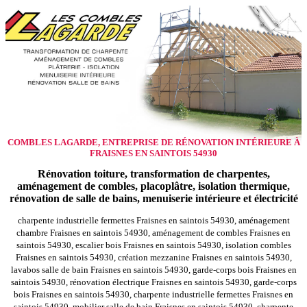
COMBLES LAGARDE, ENTREPRISE DE RÉNOVATION INTÉRIEURE À
FRAISNES EN SAINTOIS 54930
Rénovation toiture, transformation de charpentes,
aménagement de combles, placoplâtre, isolation thermique,
rénovation de salle de bains, menuiserie intérieure et électricité
charpente industrielle fermettes Fraisnes en saintois 54930, aménagement
chambre Fraisnes en saintois 54930, aménagement de combles Fraisnes en
saintois 54930, escalier bois Fraisnes en saintois 54930, isolation combles
Fraisnes en saintois 54930, création mezzanine Fraisnes en saintois 54930,
lavabos salle de bain Fraisnes en saintois 54930, garde-corps bois Fraisnes en
saintois 54930, rénovation électrique Fraisnes en saintois 54930, garde-corps
bois Fraisnes en saintois 54930, charpente industrielle fermettes Fraisnes en
saintois 54930, mobilier salle de bain Fraisnes en saintois 54930, charpente