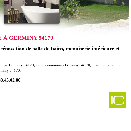
 À GERMINY 54170
énovation de salle de bains, menuiserie intérieure et
oufflage Germiny 54170, menu communion Germiny 54170, création mezzanine
erminy 54170,
83.43.02.00
-
es charpentes amance 54770
-
gencement combles charpentes bionville 54540
-
es charpentes brouville 54120
-
t combles charpentes mercy le bas 54960
-
les charpentes favieres 54115
-
 combles charpentes montauville 54700
-
t combles charpentes crepey 54170
-
gencement combles charpentes bathelemont les bauzemont 54370