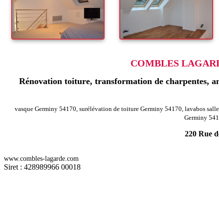
COMBLES LAGARDE
Rénovation toiture, transformation de charpentes, am
vasque Germiny 54170, surélévation de toiture Germiny 54170, lavabos sa
Germiny 5417
220 Rue de
-
Rénovation agencement combles charpentes belleau 54610
Rénovation
www.combles-lagarde.com
-
Rénovation agencement combles charpentes virecourt 54290
Rénovati
Siret : 428989966 00018
-
Rénovation agencement combles charpentes lexy 54720
Rénovation a
-
Rénovation agencement combles charpentes choloy menillot 54200
R
-
Rénovation agencement combles charpentes lagney 54200
Rénovation
-
Rénovation agencement combles charpentes gorcy 54730
Rénovation 
-
Rénovation agencement combles charpentes mangonville 54290
Rénov
-
Rénovation agencement combles charpentes remoncourt 54370
Rénov