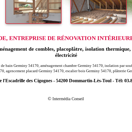
, ENTREPRISE DE RÉNOVATION INTÉRIEURE
énagement de combles, placoplâtre, isolation thermique, r
électricité
lle de bain Germiny 54170, aménagement chambre Germiny 54170, isolation par s
0, agencement placard Germiny 54170, escalier bois Germiny 54170, plâtrerie G
 l'Escadrille des Cigognes - 54200 Dommartin-Lès-Toul - Tél: 03.
-
 agencement combles charpentes hatrize 54800
Rénovation agencement combl
-
on agencement combles charpentes thuilley aux groseilles 54170
Rénovation a
©
Intermédia Conseil
-
gencement combles charpentes tomblaine 54510
Rénovation agencement combl
-
énovation agencement combles charpentes parroy 54370
Rénovation agencemen
-
 agencement combles charpentes lironville 54470
Rénovation agencement comb
-
agencement combles charpentes val et chatillon 54580
Rénovation agencement
-
ation agencement combles charpentes chavigny 54230
Rénovation agencemen
-
ation agencement combles charpentes bayonville sur mad 54890
Rénovation a