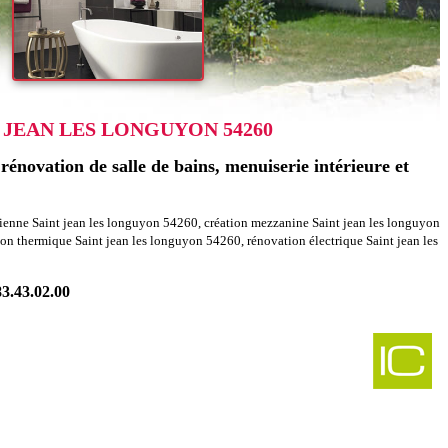
 JEAN LES LONGUYON 54260
énovation de salle de bains, menuiserie intérieure et
lienne Saint jean les longuyon 54260, création mezzanine Saint jean les longuyon
 thermique Saint jean les longuyon 54260, rénovation électrique Saint jean les
83.43.02.00
-
bles charpentes heillecourt 54180
-
es charpentes ferrieres 54210
-
nt combles charpentes ormes et ville 54740
-
ombles charpentes lupcourt 54210
-
vation agencement combles charpentes aboncourt 54115
-
nt combles charpentes haraucourt 54110
-
gencement combles charpentes colmey 54260