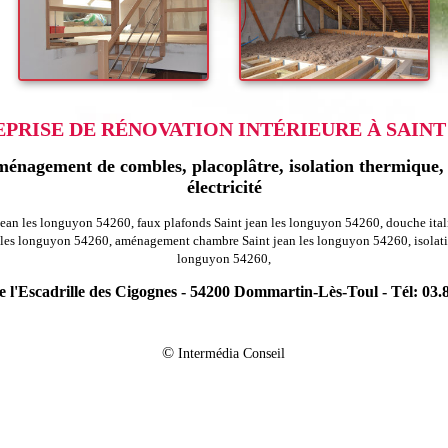
RISE DE RÉNOVATION INTÉRIEURE À SAINT
énagement de combles, placoplâtre, isolation thermique, r
électricité
jean les longuyon 54260, faux plafonds Saint jean les longuyon 54260, douche ita
es longuyon 54260, aménagement chambre Saint jean les longuyon 54260, isolation
longuyon 54260,
 l'Escadrille des Cigognes - 54200 Dommartin-Lès-Toul - Tél: 03.
-
n agencement combles charpentes beuvillers 54560
Rénovation agencement com
-
agencement combles charpentes vaudigny 54740
Rénovation agencement combl
©
Intermédia Conseil
-
n agencement combles charpentes fleville lixieres 54150
Rénovation agenceme
-
ion agencement combles charpentes boncourt 54800
Rénovation agencement c
-
-
Rénovation agencement combles charpentes bainville sur madon 54550
Réno
-
ion agencement combles charpentes crevechamps 54290
Rénovation agenceme
-
on agencement combles charpentes forcelles sous gugney 54930
Rénovation a