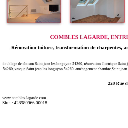
COMBLES LAGARDE, ENTREP
Rénovation toiture, transformation de charpentes, am
doublage de cloison Saint jean les longuyon 54260, rénovation électrique Saint 
54260, vasque Saint jean les longuyon 54260, aménagement chambre Saint jean l
220 Rue de
-
Rénovation agencement combles charpentes longwy 54400
Rénovatio
www.combles-lagarde.com
-
Rénovation agencement combles charpentes lucey 54200
Rénovation 
Siret : 428989966 00018
-
Rénovation agencement combles charpentes hoeville 54370
Rénovatio
-
Rénovation agencement combles charpentes mereville 54850
Rénovat
Rénovation agencement combles charpentes villers la montagne 54920
-
Rénovation agencement combles charpentes lachapelle 54120
Rénovat
-
Rénovation agencement combles charpentes bazailles 54620
Rénovati