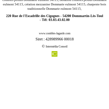
eulmont 54115, création mezzanine Dommarie eulmont 54115, charpente bois
traditionnelle Dommarie eulmont 54115,
220 Rue de l'Escadrille des Cigognes - 54200 Dommartin-Lès-Toul
- Tél: 03.83.43.02.00
-
Rénovation agencement combles charpentes bralleville 54740
www.combles-lagarde.com
-
Rénovation agencement combles charpentes courcelles 54930
Siret : 428989966 00018
-
Rénovation agencement combles charpentes migneville 54540
©
Intermédia Conseil
-
Rénovation agencement combles charpentes gerbecourt et haplemont 54740
-
Rénovation agencement combles charpentes germonville 54740
-
Rénovation agencement combles charpentes jouaville 54800
-
Rénovation agencement combles charpentes bayon 54290
-
Rénovation agencement combles charpentes xirocourt 54740
-
Rénovation agencement combles charpentes bouxieres aux chenes 54770
-
Rénovation agencement combles charpentes saint max 54130
-
Rénovation agencement combles charpentes vaxainville 54120