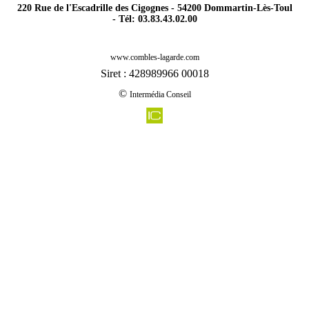
220 Rue de l'Escadrille des Cigognes - 54200 Dommartin-Lès-Toul
- Tél: 03.83.43.02.00
-
Rénovation agencement combles charpentes clayeures 54290
www.combles-lagarde.com
-
Rénovation agencement combles charpentes belleville 54940
Siret : 428989966 00018
-
Rénovation agencement combles charpentes hoeville 54370
©
Intermédia Conseil
-
Rénovation agencement combles charpentes harbouey 54450
-
Rénovation agencement combles charpentes gondrexon 54450
-
Rénovation agencement combles charpentes crusnes 54680
-
Rénovation agencement combles charpentes dommartin sous amance 54770
-
Rénovation agencement combles charpentes saxon sion 54330
-
Rénovation agencement combles charpentes pierrepont 54620
-
Rénovation agencement combles charpentes anoux 54150
-
Rénovation agencement combles charpentes dommartin les toul 54200
-
Rénovation agencement combles charpentes epiez sur chiers 54260
-
Rénovation agencement combles charpentes praye 54116