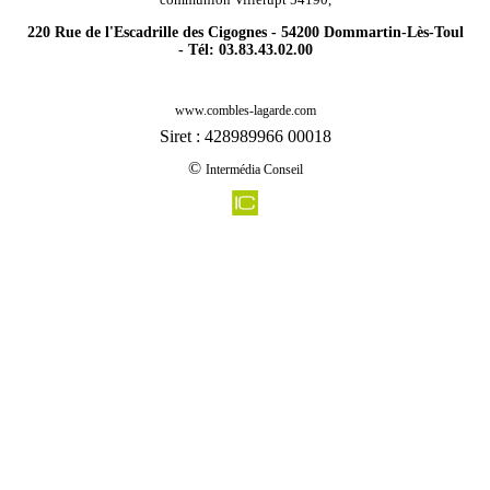
220 Rue de l'Escadrille des Cigognes - 54200 Dommartin-Lès-Toul
- Tél: 03.83.43.02.00
-
Rénovation agencement combles charpentes viviers sur chiers 54260
www.combles-lagarde.com
-
Rénovation agencement combles charpentes champenoux 54280
Siret : 428989966 00018
-
Rénovation agencement combles charpentes fontenoy la joute 54122
©
Intermédia Conseil
-
Rénovation agencement combles charpentes drouville 54370
-
Rénovation agencement combles charpentes repaix 54450
-
Rénovation agencement combles charpentes xirocourt 54740
-
Rénovation agencement combles charpentes tellancourt 54260
-
Rénovation agencement combles charpentes bruville 54800
-
Rénovation agencement combles charpentes xousse 54370
-
Rénovation agencement combles charpentes badonviller 54540
-
Rénovation agencement combles charpentes pulney 54115
-
Rénovation agencement combles charpentes lay saint christophe 54690
-
Rénovation agencement combles charpentes bey sur seille 54760