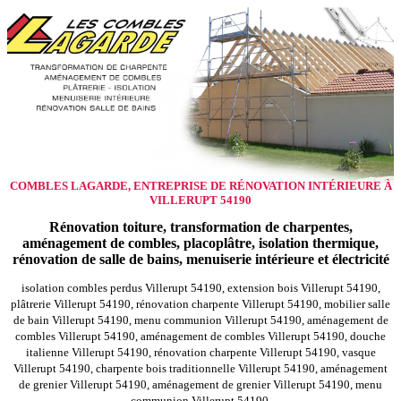
COMBLES LAGARDE, ENTREPRISE DE RÉNOVATION INTÉRIEURE À
VILLERUPT 54190
Rénovation toiture, transformation de charpentes,
aménagement de combles, placoplâtre, isolation thermique,
rénovation de salle de bains, menuiserie intérieure et électricité
isolation combles perdus Villerupt 54190, extension bois Villerupt 54190,
plâtrerie Villerupt 54190, rénovation charpente Villerupt 54190, mobilier salle
de bain Villerupt 54190, menu communion Villerupt 54190, aménagement de
combles Villerupt 54190, aménagement de combles Villerupt 54190, douche
italienne Villerupt 54190, rénovation charpente Villerupt 54190, vasque
Villerupt 54190, charpente bois traditionnelle Villerupt 54190, aménagement
de grenier Villerupt 54190, aménagement de grenier Villerupt 54190, menu
communion Villerupt 54190,