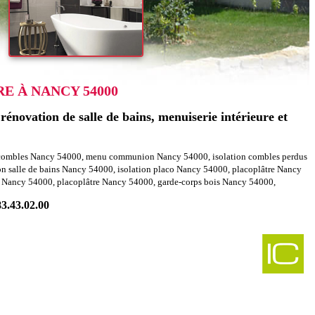
E À NANCY 54000
énovation de salle de bains, menuiserie intérieure et
on combles Nancy 54000, menu communion Nancy 54000, isolation combles perdus
 salle de bains Nancy 54000, isolation placo Nancy 54000, placoplâtre Nancy
d Nancy 54000, placoplâtre Nancy 54000, garde-corps bois Nancy 54000,
83.43.02.00
-
es charpentes azelot 54210
-
agencement combles charpentes thiaucourt regnieville 54470
-
nt combles charpentes domgermain 54119
-
ment combles charpentes ozerailles 54150
-
nt combles charpentes domjevin 54450
-
les charpentes leyr 54760
-
ombles charpentes thil 54880