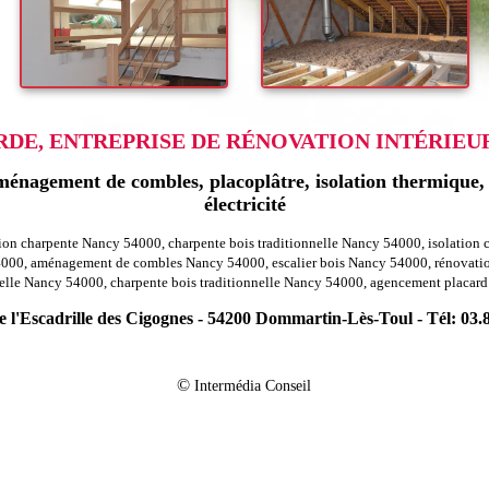
E, ENTREPRISE DE RÉNOVATION INTÉRIEUR
énagement de combles, placoplâtre, isolation thermique, r
électricité
ation charpente Nancy 54000, charpente bois traditionnelle Nancy 54000, isolati
000, aménagement de combles Nancy 54000, escalier bois Nancy 54000, rénovation
elle Nancy 54000, charpente bois traditionnelle Nancy 54000, agencement placar
 l'Escadrille des Cigognes - 54200 Dommartin-Lès-Toul - Tél: 03.
-
ion agencement combles charpentes bratte 54610
Rénovation agencement combl
-
tion agencement combles charpentes thiaville sur meurthe 54120
Rénovation 
©
Intermédia Conseil
-
ion agencement combles charpentes thiebaumenil 54300
Rénovation agenceme
-
novation agencement combles charpentes jevoncourt 54740
Rénovation agence
-
tion agencement combles charpentes mars la tour 54800
Rénovation agenceme
-
n agencement combles charpentes tiercelet 54190
Rénovation agencement comb
-
tion agencement combles charpentes bionville 54540
Rénovation agencement c