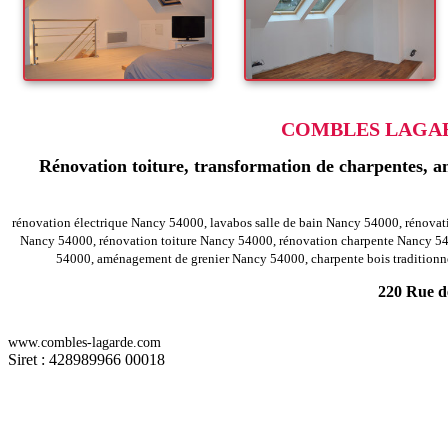
COMBLES LAGARD
Rénovation toiture, transformation de charpentes, am
rénovation électrique Nancy 54000, lavabos salle de bain Nancy 54000, rénov
Nancy 54000, rénovation toiture Nancy 54000, rénovation charpente Nancy 54
54000, aménagement de grenier Nancy 54000, charpente bois traditionn
220 Rue de
-
Rénovation agencement combles charpentes vandieres 54121
Rénovat
www.combles-lagarde.com
-
Rénovation agencement combles charpentes ville au val 54380
Rénova
Siret : 428989966 00018
-
Rénovation agencement combles charpentes seranville 54830
Rénovat
-
Rénovation agencement combles charpentes jeandelaincourt 54114
Ré
-
Rénovation agencement combles charpentes herserange 54440
Rénova
-
Rénovation agencement combles charpentes messein 54850
Rénovatio
-
Rénovation agencement combles charpentes saulxerotte 54115
Rénova