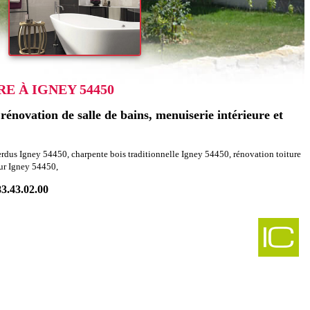
 À IGNEY 54450
énovation de salle de bains, menuiserie intérieure et
rdus Igney 54450, charpente bois traditionnelle Igney 54450, rénovation toiture
ur Igney 54450,
83.43.02.00
-
ombles charpentes amance 54770
-
les charpentes hatrize 54800
-
bles charpentes virecourt 54290
-
ncement combles charpentes bey sur seille 54760
-
tion agencement combles charpentes diarville 54930
-
es charpentes moivrons 54760
-
 combles charpentes colmey 54260
-
ombles charpentes bulligny 54113