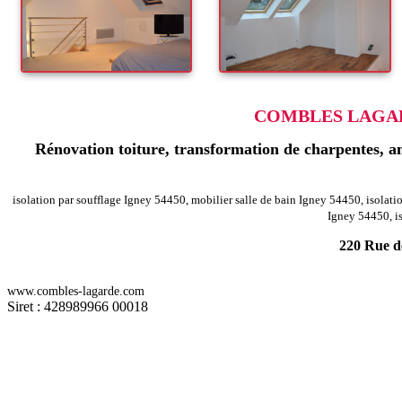
COMBLES LAGAR
Rénovation toiture, transformation de charpentes, am
isolation par soufflage Igney 54450, mobilier salle de bain Igney 54450, isola
Igney 54450, i
220 Rue de
-
Rénovation agencement combles charpentes hageville 54470
Rénovati
www.combles-lagarde.com
-
Rénovation agencement combles charpentes boismont 54620
Rénovati
Siret : 428989966 00018
-
Rénovation agencement combles charpentes xures 54370
Rénovation 
-
Rénovation agencement combles charpentes baccarat 54120
Rénovati
-
Rénovation agencement combles charpentes jeandelaincourt 54114
Ré
-
Rénovation agencement combles charpentes benney 54740
Rénovatio
-
Rénovation agencement combles charpentes haussonville 54290
Rénov
-
Rénovation agencement combles charpentes heillecourt 54180
Rénova