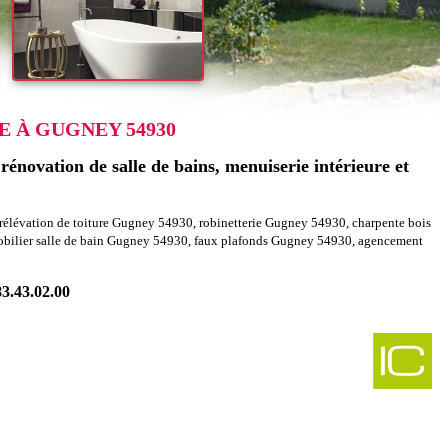
 À GUGNEY 54930
énovation de salle de bains, menuiserie intérieure et
rélévation de toiture Gugney 54930, robinetterie Gugney 54930, charpente bois
ilier salle de bain Gugney 54930, faux plafonds Gugney 54930, agencement
83.43.02.00
-
ombles charpentes azerailles 54122
-
les charpentes mehoncourt 54360
-
encement combles charpentes hudiviller 54110
-
 combles charpentes neuviller sur moselle 54290
-
ombles charpentes buissoncourt 54110
-
combles charpentes lenoncourt 54110
-
ation agencement combles charpentes vannes le ch