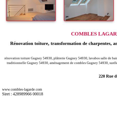
COMBLES LAGARD
Rénovation toiture, transformation de charpentes, am
rénovation toiture Gugney 54930, plâtrerie Gugney 54930, lavabos salle de ba
traditionnelle Gugney 54930, aménagement de combles Gugney 54930, surél
220 Rue de
-
Rénovation agencement combles charpentes chaouilley 54330
Rénovat
www.combles-lagarde.com
-
Rénovation agencement combles charpentes jezainville 54700
Rénova
Siret : 428989966 00018
-
Rénovation agencement combles charpentes marbache 54820
Rénovat
-
Rénovation agencement combles charpentes villers le rond 54260
Rén
-
Rénovation agencement combles charpentes anoux 54150
Rénovation
-
Rénovation agencement combles charpentes aboncourt 54115
Rénovat
Rénovation agencement combles charpentes doncourt les longuyon 54