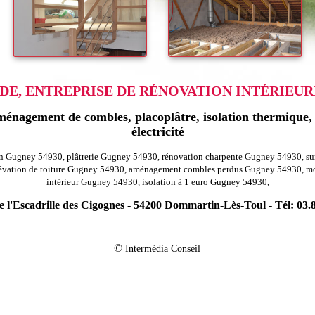
E, ENTREPRISE DE RÉNOVATION INTÉRIEURE
énagement de combles, placoplâtre, isolation thermique, r
électricité
in Gugney 54930, plâtrerie Gugney 54930, rénovation charpente Gugney 54930, su
évation de toiture Gugney 54930, aménagement combles perdus Gugney 54930, mob
intérieur Gugney 54930, isolation à 1 euro Gugney 54930,
 l'Escadrille des Cigognes - 54200 Dommartin-Lès-Toul - Tél: 03.
-
ion agencement combles charpentes vandieres 54121
Rénovation agencement c
-
tion agencement combles charpentes foug 54570
Rénovation agencement comb
©
Intermédia Conseil
-
ion agencement combles charpentes fresnois la montagne 54260
Rénovation ag
-
ovation agencement combles charpentes saulnes 54650
Rénovation agencement
-
 agencement combles charpentes tucquegnieux 54640
Rénovation agencement c
-
ion agencement combles charpentes joppecourt 54620
Rénovation agencement 
-
-
620
Rénovation agencement combles charpentes rosieres en haye 54385
Rénov