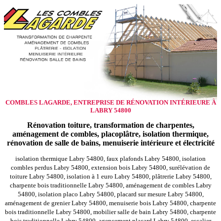
COMBLES LAGARDE, ENTREPRISE DE RÉNOVATION INTÉRIEURE À
LABRY 54800
Rénovation toiture, transformation de charpentes,
aménagement de combles, placoplâtre, isolation thermique,
rénovation de salle de bains, menuiserie intérieure et électricité
isolation thermique Labry 54800, faux plafonds Labry 54800, isolation
combles perdus Labry 54800, extension bois Labry 54800, surélévation de
toiture Labry 54800, isolation à 1 euro Labry 54800, plâtrerie Labry 54800,
charpente bois traditionnelle Labry 54800, aménagement de combles Labry
54800, isolation placo Labry 54800, placard sur mesure Labry 54800,
aménagement de grenier Labry 54800, menuiserie bois Labry 54800, charpente
bois traditionnelle Labry 54800, mobilier salle de bain Labry 54800, charpente
bois traditionnelle Labry 54800, agencement placard Labry 54800, escalier