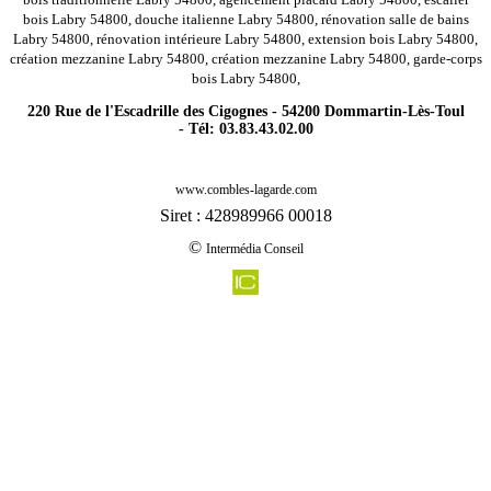
bois Labry 54800, douche italienne Labry 54800, rénovation salle de bains
Labry 54800, rénovation intérieure Labry 54800, extension bois Labry 54800,
création mezzanine Labry 54800, création mezzanine Labry 54800, garde-corps
bois Labry 54800,
220 Rue de l'Escadrille des Cigognes - 54200 Dommartin-Lès-Toul
- Tél: 03.83.43.02.00
-
Rénovation agencement combles charpentes raon les leau 54540
www.combles-lagarde.com
-
Rénovation agencement combles charpentes deneuvre 54120
Siret : 428989966 00018
-
Rénovation agencement combles charpentes manoncourt en vermois 54210
©
Intermédia Conseil
-
Rénovation agencement combles charpentes aboncourt 54115
-
Rénovation agencement combles charpentes ancerviller 54450
-
Rénovation agencement combles charpentes briey 54150
-
Rénovation agencement combles charpentes cirey sur vezouze 54480
-
Rénovation agencement combles charpentes griscourt 54380
-
Rénovation agencement combles charpentes jevoncourt 54740
-
Rénovation agencement combles charpentes messein 54850