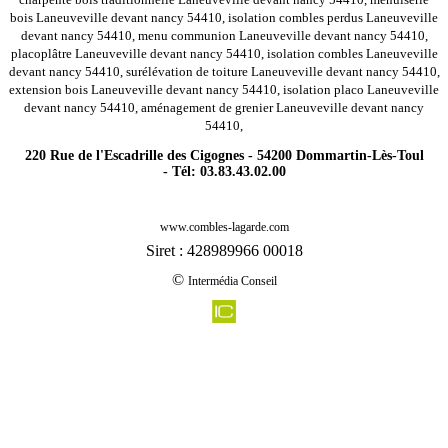
bois Laneuveville devant nancy 54410, isolation combles perdus Laneuveville
devant nancy 54410, menu communion Laneuveville devant nancy 54410,
placoplâtre Laneuveville devant nancy 54410, isolation combles Laneuveville
devant nancy 54410, surélévation de toiture Laneuveville devant nancy 54410,
extension bois Laneuveville devant nancy 54410, isolation placo Laneuveville
devant nancy 54410, aménagement de grenier Laneuveville devant nancy
54410,
220 Rue de l'Escadrille des Cigognes - 54200 Dommartin-Lès-Toul
- Tél: 03.83.43.02.00
-
Rénovation agencement combles charpentes villey le sec 54840
www.combles-lagarde.com
-
Rénovation agencement combles charpentes grosrouvres 54470
Siret : 428989966 00018
-
Rénovation agencement combles charpentes bulligny 54113
©
Intermédia Conseil
-
Rénovation agencement combles charpentes saint jean les longuyon 54260
-
Rénovation agencement combles charpentes waville 54890
-
Rénovation agencement combles charpentes franconville 54830
-
Rénovation agencement combles charpentes choloy menillot 54200
-
Rénovation agencement combles charpentes houdemont 54180