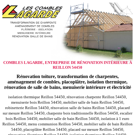
COMBLES LAGARDE, ENTREPRISE DE RÉNOVATION INTÉRIEURE À
REILLON 54450
Rénovation toiture, transformation de charpentes,
aménagement de combles, placoplâtre, isolation thermique,
rénovation de salle de bains, menuiserie intérieure et électricité
isolation thermique Reillon 54450, rénovation charpente Reillon 54450,
menuiserie bois Reillon 54450, mobilier salle de bain Reillon 54450,
robinetterie Reillon 54450, rénovation salle de bains Reillon 54450, placard
sur mesure Reillon 54450, charpente bois traditionnelle Reillon 54450, escalier
bois Reillon 54450, mobilier salle de bain Reillon 54450, isolation à 1 euro
Reillon 54450, menu communion Reillon 54450, mobilier salle de bain Reillon
54450, placoplâtre Reillon 54450, placard sur mesure Reillon 54450,
rénovation électrique Reillon 54450, isolation thermique Reillon 54450,