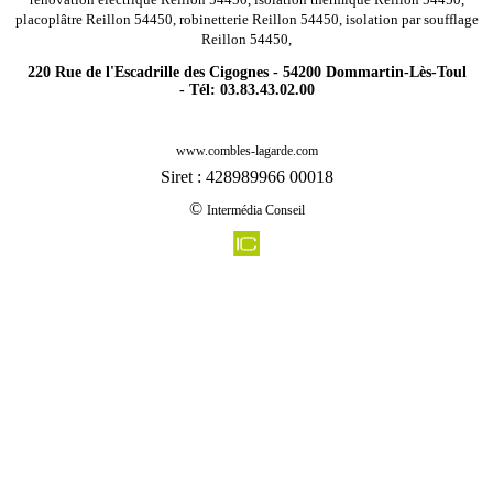
placoplâtre Reillon 54450, robinetterie Reillon 54450, isolation par soufflage
Reillon 54450,
220 Rue de l'Escadrille des Cigognes - 54200 Dommartin-Lès-Toul
- Tél: 03.83.43.02.00
-
Rénovation agencement combles charpentes tomblaine 54510
www.combles-lagarde.com
-
Rénovation agencement combles charpentes leintrey 54450
Siret : 428989966 00018
-
Rénovation agencement combles charpentes crevechamps 54290
©
Intermédia Conseil
-
Rénovation agencement combles charpentes chenieres 54720
-
Rénovation agencement combles charpentes bayon 54290
-
Rénovation agencement combles charpentes villers le rond 54260
-
Rénovation agencement combles charpentes vaudemont 54330
-
Rénovation agencement combles charpentes belleville 54940
-
Rénovation agencement combles charpentes thil 54880
-
Rénovation agencement combles charpentes errouville 54680
-
Rénovation agencement combles charpentes clemery 54610