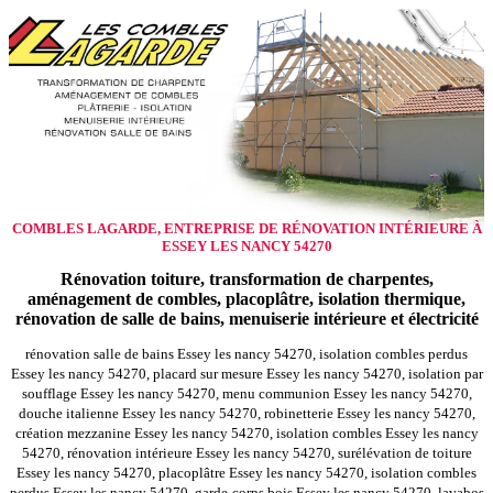
COMBLES LAGARDE, ENTREPRISE DE RÉNOVATION INTÉRIEURE À
ESSEY LES NANCY 54270
Rénovation toiture, transformation de charpentes,
aménagement de combles, placoplâtre, isolation thermique,
rénovation de salle de bains, menuiserie intérieure et électricité
rénovation salle de bains Essey les nancy 54270, isolation combles perdus
Essey les nancy 54270, placard sur mesure Essey les nancy 54270, isolation par
soufflage Essey les nancy 54270, menu communion Essey les nancy 54270,
douche italienne Essey les nancy 54270, robinetterie Essey les nancy 54270,
création mezzanine Essey les nancy 54270, isolation combles Essey les nancy
54270, rénovation intérieure Essey les nancy 54270, surélévation de toiture
Essey les nancy 54270, placoplâtre Essey les nancy 54270, isolation combles
perdus Essey les nancy 54270, garde-corps bois Essey les nancy 54270, lavabos