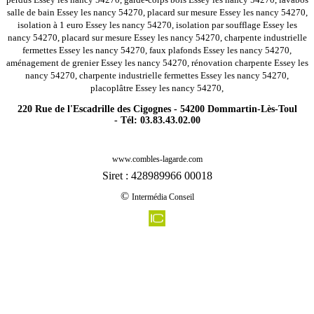
salle de bain Essey les nancy 54270, placard sur mesure Essey les nancy 54270,
isolation à 1 euro Essey les nancy 54270, isolation par soufflage Essey les
nancy 54270, placard sur mesure Essey les nancy 54270, charpente industrielle
fermettes Essey les nancy 54270, faux plafonds Essey les nancy 54270,
aménagement de grenier Essey les nancy 54270, rénovation charpente Essey les
nancy 54270, charpente industrielle fermettes Essey les nancy 54270,
placoplâtre Essey les nancy 54270,
220 Rue de l'Escadrille des Cigognes - 54200 Dommartin-Lès-Toul
- Tél: 03.83.43.02.00
-
Rénovation agencement combles charpentes cons la grandville 54870
www.combles-lagarde.com
-
Rénovation agencement combles charpentes puxe 54800
Siret : 428989966 00018
-
Rénovation agencement combles charpentes mont sur meurthe 54360
©
Intermédia Conseil
-
Rénovation agencement combles charpentes villey saint etienne 54200
-
Rénovation agencement combles charpentes mont bonvillers 54111
-
Rénovation agencement combles charpentes hammeville 54330
-
Rénovation agencement combles charpentes lagney 54200
-
Rénovation agencement combles charpentes nonhigny 54450