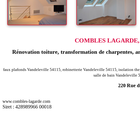
COMBLES LAGARDE, 
Rénovation toiture, transformation de charpentes, am
faux plafonds Vandeleville 54115, robinetterie Vandeleville 54115, isolation th
salle de bain Vandeleville 
220 Rue de
-
Rénovation agencement combles charpentes sanzey 54200
Rénovation
www.combles-lagarde.com
-
Rénovation agencement combles charpentes maron 54230
Rénovation
Siret : 428989966 00018
-
Rénovation agencement combles charpentes lenoncourt 54110
Rénova
Rénovation agencement combles charpentes saint maurice aux forges 
-
Rénovation agencement combles charpentes boucq 54200
Rénovation
-
Rénovation agencement combles charpentes valleroy 54910
Rénovatio
Rénovation agencement combles charpentes jarville la malgrange 541
-
Rénovation agencement combles charpentes hageville 54470
Rénovati