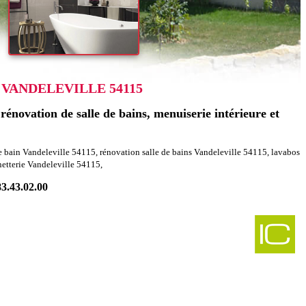
VANDELEVILLE 54115
énovation de salle de bains, menuiserie intérieure et
e bain Vandeleville 54115, rénovation salle de bains Vandeleville 54115, lavabos
netterie Vandeleville 54115,
83.43.02.00
-
bles charpentes igney 54450
-
agencement combles charpentes sexey les bois 54840
-
bles charpentes laneuveville derriere foug 54570
-
Rénovation agencement combles charpentes xeuilley 54990
-
t combles charpentes halloville 54450
-
mbles charpentes praye 54116
-
encement combles charpentes saint julien les gorze 54470
-
combles charpentes saulxerotte 54115