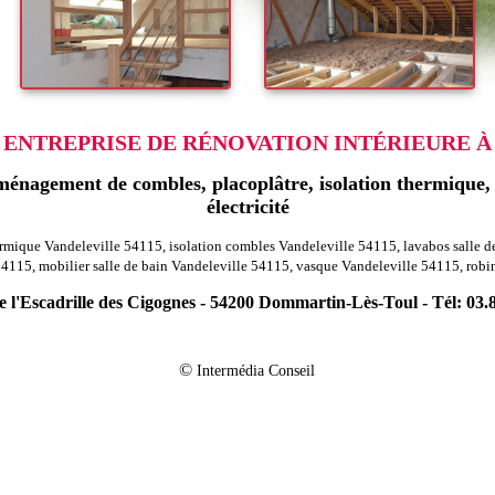
ENTREPRISE DE RÉNOVATION INTÉRIEURE À 
énagement de combles, placoplâtre, isolation thermique, r
électricité
ermique Vandeleville 54115, isolation combles Vandeleville 54115, lavabos salle d
54115, mobilier salle de bain Vandeleville 54115, vasque Vandeleville 54115, robi
 l'Escadrille des Cigognes - 54200 Dommartin-Lès-Toul - Tél: 03.
-
 agencement combles charpentes mouaville 54800
Rénovation agencement com
-
 agencement combles charpentes laneuveville devant nancy 54410
Rénovation 
©
Intermédia Conseil
-
tion agencement combles charpentes mance 54150
Rénovation agencement com
-
-
54540
Rénovation agencement combles charpentes villers les moivrons 54760
-
 agencement combles charpentes sexey aux forges 54550
Rénovation agencemen
-
n agencement combles charpentes clayeures 54290
Rénovation agencement co
-
-
40
Rénovation agencement combles charpentes vaudigny 54740
Rénovation ag
-
on agencement combles charpentes houdreville 54330
Rénovation agencement 