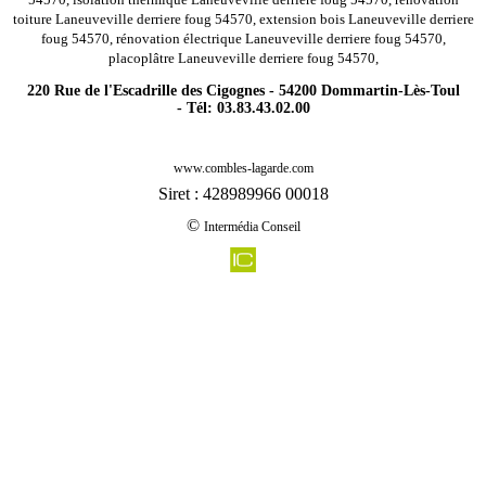
toiture Laneuveville derriere foug 54570, extension bois Laneuveville derriere
foug 54570, rénovation électrique Laneuveville derriere foug 54570,
placoplâtre Laneuveville derriere foug 54570,
220 Rue de l'Escadrille des Cigognes - 54200 Dommartin-Lès-Toul
- Tél: 03.83.43.02.00
-
Rénovation agencement combles charpentes mont bonvillers 54111
www.combles-lagarde.com
-
Rénovation agencement combles charpentes raucourt 54610
Siret : 428989966 00018
-
Rénovation agencement combles charpentes saizerais 54380
©
Intermédia Conseil
-
Rénovation agencement combles charpentes foug 54570
-
Rénovation agencement combles charpentes houdelmont 54330
-
Rénovation agencement combles charpentes mont sur meurthe 54360
-
Rénovation agencement combles charpentes montenoy 54760
-
Rénovation agencement combles charpentes armaucourt 54760
-
Rénovation agencement combles charpentes sommerviller 54110
-
Rénovation agencement combles charpentes merviller 54120
-
Rénovation agencement combles charpentes gezoncourt 54380