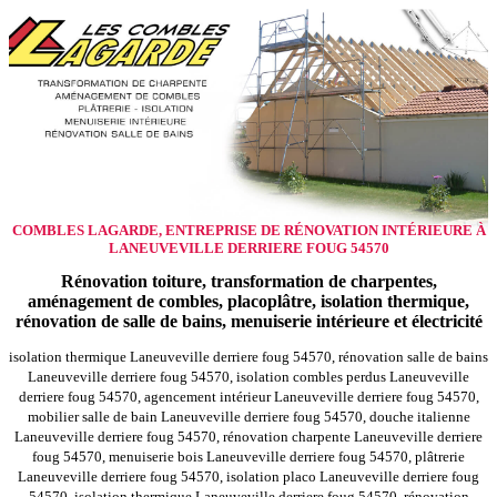
COMBLES LAGARDE, ENTREPRISE DE RÉNOVATION INTÉRIEURE À
LANEUVEVILLE DERRIERE FOUG 54570
Rénovation toiture, transformation de charpentes,
aménagement de combles, placoplâtre, isolation thermique,
rénovation de salle de bains, menuiserie intérieure et électricité
isolation thermique Laneuveville derriere foug 54570, rénovation salle de bains
Laneuveville derriere foug 54570, isolation combles perdus Laneuveville
derriere foug 54570, agencement intérieur Laneuveville derriere foug 54570,
mobilier salle de bain Laneuveville derriere foug 54570, douche italienne
Laneuveville derriere foug 54570, rénovation charpente Laneuveville derriere
foug 54570, menuiserie bois Laneuveville derriere foug 54570, plâtrerie
Laneuveville derriere foug 54570, isolation placo Laneuveville derriere foug
54570, isolation thermique Laneuveville derriere foug 54570, rénovation