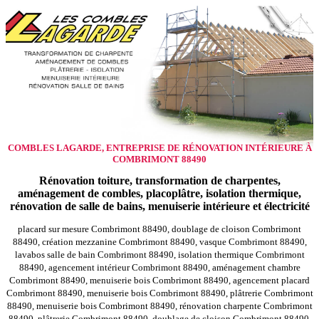
COMBLES LAGARDE, ENTREPRISE DE RÉNOVATION INTÉRIEURE À
COMBRIMONT 88490
Rénovation toiture, transformation de charpentes,
aménagement de combles, placoplâtre, isolation thermique,
rénovation de salle de bains, menuiserie intérieure et électricité
placard sur mesure Combrimont 88490, doublage de cloison Combrimont
88490, création mezzanine Combrimont 88490, vasque Combrimont 88490,
lavabos salle de bain Combrimont 88490, isolation thermique Combrimont
88490, agencement intérieur Combrimont 88490, aménagement chambre
Combrimont 88490, menuiserie bois Combrimont 88490, agencement placard
Combrimont 88490, menuiserie bois Combrimont 88490, plâtrerie Combrimont
88490, menuiserie bois Combrimont 88490, rénovation charpente Combrimont
88490, plâtrerie Combrimont 88490, doublage de cloison Combrimont 88490,