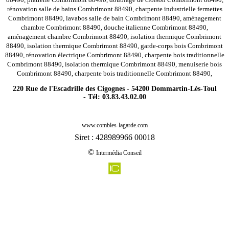
rénovation salle de bains Combrimont 88490, charpente industrielle fermettes
Combrimont 88490, lavabos salle de bain Combrimont 88490, aménagement
chambre Combrimont 88490, douche italienne Combrimont 88490,
aménagement chambre Combrimont 88490, isolation thermique Combrimont
88490, isolation thermique Combrimont 88490, garde-corps bois Combrimont
88490, rénovation électrique Combrimont 88490, charpente bois traditionnelle
Combrimont 88490, isolation thermique Combrimont 88490, menuiserie bois
Combrimont 88490, charpente bois traditionnelle Combrimont 88490,
220 Rue de l'Escadrille des Cigognes - 54200 Dommartin-Lès-Toul
- Tél: 03.83.43.02.00
-
Rénovation agencement combles charpentes morville 88140
www.combles-lagarde.com
-
Rénovation agencement combles charpentes entre deux eaux 88650
Siret : 428989966 00018
-
Rénovation agencement combles charpentes gigney 88390
©
Intermédia Conseil
-
Rénovation agencement combles charpentes totainville 88500
-
Rénovation agencement combles charpentes harchechamp 88300
-
Rénovation agencement combles charpentes saint menge 88170
-
Rénovation agencement combles charpentes beaufremont 88300
-
Rénovation agencement combles charpentes mattaincourt 88500